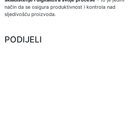
način da se osigura produktivnost i kontrola nad
sljedivošću proizvoda.
PODIJELI
Roboti za opsluživanje
mašina
Roboti za pakiranje i
paletiziranje​