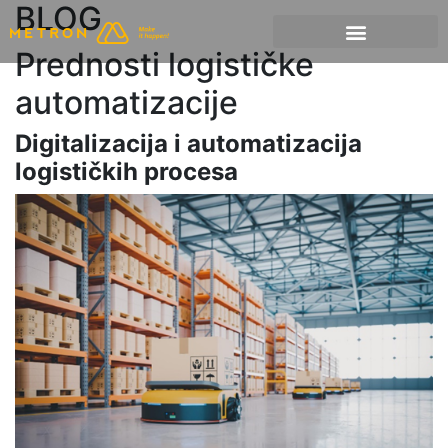
BLOG
Skip
Prednosti logističke
to
automatizacije
content
Digitalizacija i automatizacija
logističkih procesa