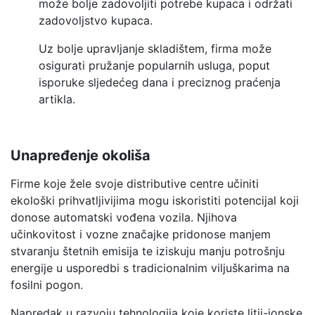
može bolje zadovoljiti potrebe kupaca i održati
zadovoljstvo kupaca.
Uz bolje upravljanje skladištem, firma može
osigurati pružanje popularnih usluga, poput
isporuke sljedećeg dana i preciznog praćenja
artikla.
Unapređenje
okoliša
Firme koje žele svoje distributive centre učiniti
ekološki prihvatljivijima mogu iskoristiti potencijal koji
donose automatski vođena vozila. Njihova
učinkovitost i vozne značajke pridonose manjem
stvaranju štetnih emisija te iziskuju manju potrošnju
energije u usporedbi s tradicionalnim viljuškarima na
fosilni pogon.
Napredak u razvoju tehnologija koje koriste litij-ionske