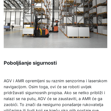
Poboljšanje sigurnosti
AGV i AMR opremljeni su raznim senzorima i laserskom
navigacijom. Osim toga, ovi će se roboti uvijek
pridržavati sigurnosnih propisa. Ako se netko približi i
nalazi se na putu, AGV će se zaustaviti, a AMR će ga
zaobići. To znači da nesigurno ponašanje rukovatelja
viličarima ili ljudi koji se kreću oko njih postaje sve