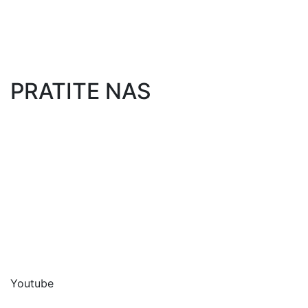
Kolaborativni roboti​
PRATITE NAS
BLOG & NOVOSTI
Facebook
Linkedin
Youtube