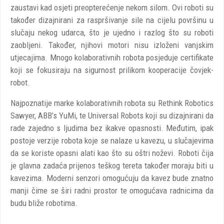
zaustavi kad osjeti preopterećenje nekom silom. Ovi roboti su
također dizajnirani za raspršivanje sile na cijelu površinu u
slučaju nekog udarca, što je ujedno i razlog što su roboti
zaobljeni. Također, njihovi motori nisu izloženi vanjskim
utjecajima. Mnogo kolaborativnih robota posjeduje certifikate
koji se fokusiraju na sigurnost prilikom kooperacije čovjek-
robot.
Najpoznatije marke kolaborativnih robota su Rethink Robotics
Sawyer, ABB’s YuMi, te Universal Robots koji su dizajnirani da
rade zajedno s ljudima bez ikakve opasnosti. Međutim, ipak
postoje verzije robota koje se nalaze u kavezu, u slučajevima
da se koriste opasni alati kao što su oštri noževi. Roboti čija
je glavna zadaća prijenos teškog tereta također moraju biti u
kavezima. Moderni senzori omogućuju da kavez bude znatno
manji čime se širi radni prostor te omogućava radnicima da
budu bliže robotima.