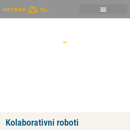
Skip
to
BLOG
content
Kolaborativni roboti