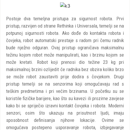
Postoje dva temeljna pristupa za sigurnost robota. Prvi
pristup, razvijen od strane Rethinka i Universala, temelji se na
potpunoj sigurnosti robota. Ako dođe do kontakta robota i
čovjeka, robot automatski prestaje s radom pri čemu radnik
bude nježno odguran. Ovaj pristup ograničava maksimalnu
težinu kojom robot može manipulirati, kao i brzinu kojom se
može kretati. Robot koji prenosi dio težine 23 kg pri
maksimalnoj brzini ozlijedit će radnika bez obzira koliko brzo
se može robot zaustaviti prije dodira s čovjekom. Drugi
pristup temelji se na senzorima koji omogućavaju rad s
teškim predmetima i pri većim brzinama. U početku su se
koristile fizičke barijere, kao što su kavezi ili prozirne zavjese
kako bi se spriječio izravni kontakt čovjeka i robota. Moderni
senzori, osim što ukazuju na prisutnost ljudi, imaju
sposobnost definisanja njihove lokacije. Ovime se
omogućava postepeno usporavanje robota, izbjegavanje