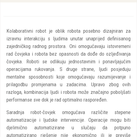
Kolaborativni robot je oblik robota posebno dizajniran za
izravnu interakciju s ljudima unutar unaprijed definisanog
zajedničkog radnog prostora. Oni omogućavaju istovremeni
rad čovjeka i robota bez opasnosti da dođe do ozljeđivanja
čovjeka. Roboti se odlikuju jednostavnim i ponavljajućim
operacijama rukovanja. S druge strane, ljudi posjeduju
mentalne sposobnosti koje omogućavaju razumijevanje i
prilagodbu promjenama u zadacima. Upravo zbog ovih
razloga, kombinacija ljudi i robota može značajno poboljšati
performanse sve dok je rad optimalno raspoređen.
Saradnja robot-čovjek omogućava različite stepene
automatizacije i ljudske intervencije. Operacije mogu biti
djelimično automatizirane u slučaju da potpuno
automatizirano rješenje nije ekonomično ili je previše