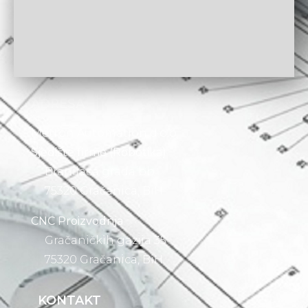
ADRESA
Metron Automation d.o.o.
Sjedište firme (Robotika)
Branilaca grada bb
75320 Gračanica, BiH
CNC Proizvodnja
Gračaničkih gazija 35
75320 Gračanica, BiH
KONTAKT