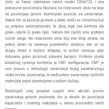
ćeliji sa Fanuc robotskom rukom model 120id/12L i dva
jednoosna pozicionera fiksirana na rotacionom stolu na koje
se postavljaju gotove aluminijske pozicije za zavarivanje.
Nakon što se pozicije postave u alate, stežu se cilindrima koji
su potpuno automatizovani, te zbog toga sva kontrola ide
preko robota ili preko tipki. Samim tim riješili smo problem
ručnih stega. Na rotacionom stolu koji ima dvije strane, na
jednoj strani se zavaruju pojedinačni sklopovi, dok se na
drugoj strani ti dijelovi sklapaju, te potom zavaruju gdje
dobivamo gotov proizvod, odnosno barijeru. Prilikom izrade
konačnog rješenja korištena je CMT konfiguracija. CMT je
novi proces u tehnologiji zavarivanja kojeg karakteriziraju
velike brzine zavarivanja, te međusobno zavarivanje različitih
materijala poput aluminijuma u našem slučaju.
Realizujući ovaj projekat uspjeli smo ubrzati proces
zavarivanja gotovih proizvoda, što je dovelo do povećanja
kapaciteta i znatnog olakšanja u samoj proizvodnji naših