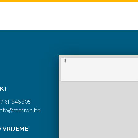
KT
387 61 946 905
info@metron.ba
 VRIJEME