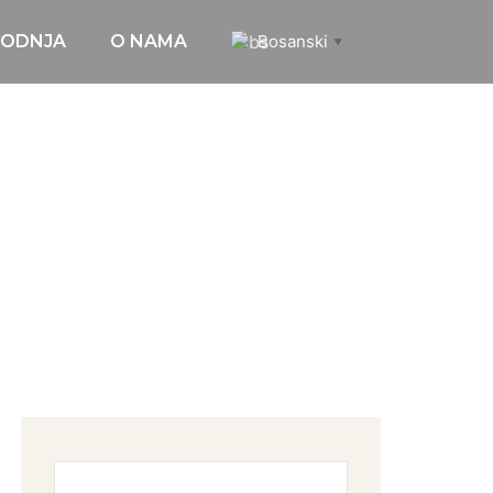
VODNJA
O NAMA
Bosanski
▼