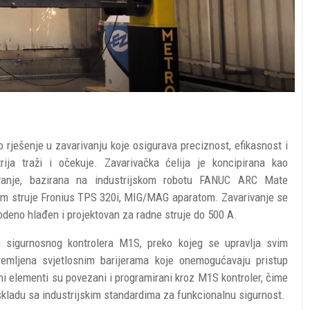
 rješenje u zavarivanju koje osigurava preciznost, efikasnost i
ija traži i očekuje. Zavarivačka ćelija je koncipirana kao
vanje, bazirana na industrijskom robotu FANUC ARC Mate
orom struje Fronius TPS 320i, MIG/MAG aparatom. Zavarivanje se
odeno hlađen i projektovan za radne struje do 500 A.
m sigurnosnog kontrolera M1S, preko kojeg se upravlja svim
remljena svjetlosnim barijerama koje onemogućavaju pristup
i elementi su povezani i programirani kroz M1S kontroler, čime
 skladu sa industrijskim standardima za funkcionalnu sigurnost.