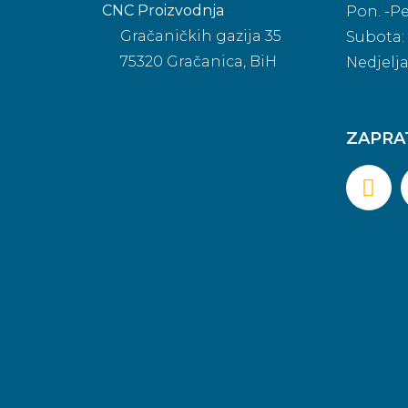
CNC Proizvodnja
Pon. -Pe
Gračaničkih gazija 35
Subota: 
75320 Gračanica, BiH
Nedjelj
ZAPRA