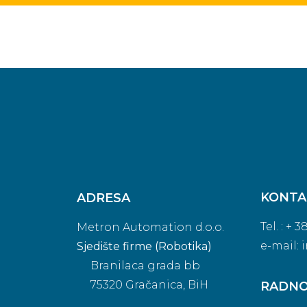
KONTA
ADRESA
Tel. : + 
Metron Automation d.o.o.
e-mail:
Sjedište firme (Robotika)
Branilaca grada bb
75320 Gračanica, BiH
RADNO