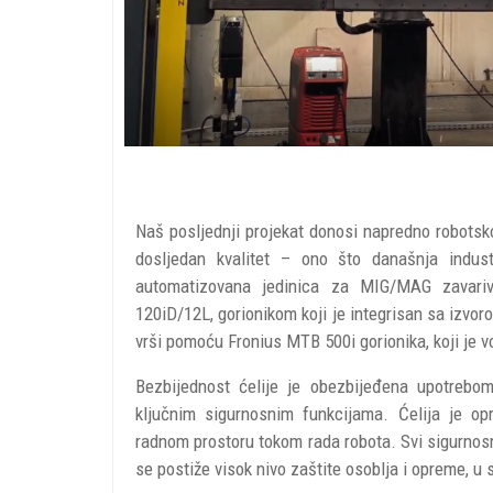
Naš posljednji projekat donosi napredno robotsko
dosljedan kvalitet – ono što današnja industr
automatizovana jedinica za MIG/MAG zavari
120iD/12L, gorionikom koji je integrisan sa izv
vrši pomoću Fronius MTB 500i gorionika, koji je v
Bezbijednost ćelije je obezbijeđena upotrebo
ključnim sigurnosnim funkcijama. Ćelija je op
radnom prostoru tokom rada robota. Svi sigurnosn
se postiže visok nivo zaštite osoblja i opreme, u