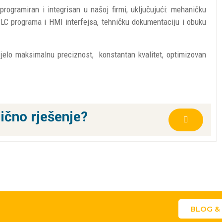
programiran i integrisan u našoj firmi, uključujući: mehaničku
 PLC programa i HMI interfejsa, tehničku dokumentaciju i obuku
jelo maksimalnu preciznost, konstantan kvalitet, optimizovan
lično rješenje?
BLOG &