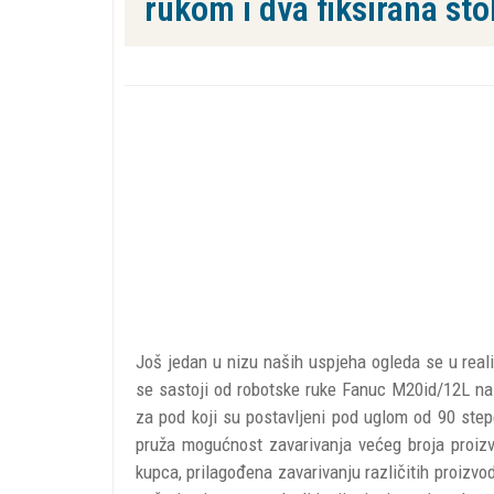
rukom i dva fiksirana sto
Još jedan u nizu naših uspjeha ogleda se u reali
se sastoji od robotske ruke Fanuc M20id/12L na ko
za pod koji su postavljeni pod uglom od 90 ste
pruža mogućnost zavarivanja većeg broja proizv
kupca, prilagođena zavarivanju različitih proizvod