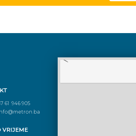
KT
387 61 946 905
info@metron.ba
 VRIJEME