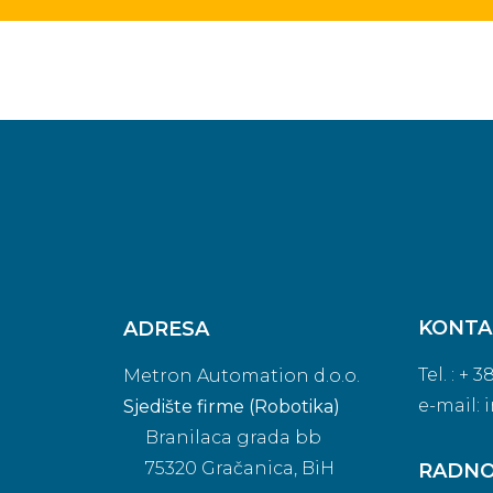
KONTA
ADRESA
Tel. : + 
Metron Automation d.o.o.
e-mail:
Sjedište firme (Robotika)
Branilaca grada bb
75320 Gračanica, BiH
RADNO