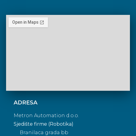
ADRESA
Metron Automation d.o.o.
Sjedište firme (Robotika)
Branilaca grada bb