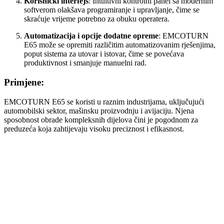
Korisnički interfejs
: Intuitivni kontrolni panel sa modernim
softverom olakšava programiranje i upravljanje, čime se
skraćuje vrijeme potrebno za obuku operatera.
Automatizacija i opcije dodatne opreme
: EMCOTURN
E65 može se opremiti različitim automatizovanim rješenjima,
poput sistema za utovar i istovar, čime se povećava
produktivnost i smanjuje manuelni rad.
Primjene:
EMCOTURN E65 se koristi u raznim industrijama, uključujući
automobilski sektor, mašinsku proizvodnju i avijaciju. Njena
sposobnost obrade kompleksnih dijelova čini je pogodnom za
preduzeća koja zahtijevaju visoku preciznost i efikasnost.