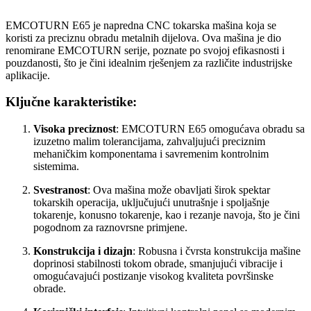
EMCOTURN E65 je napredna CNC tokarska mašina koja se
koristi za preciznu obradu metalnih dijelova. Ova mašina je dio
renomirane EMCOTURN serije, poznate po svojoj efikasnosti i
pouzdanosti, što je čini idealnim rješenjem za različite industrijske
aplikacije.
Ključne karakteristike:
Visoka preciznost
: EMCOTURN E65 omogućava obradu sa
izuzetno malim tolerancijama, zahvaljujući preciznim
mehaničkim komponentama i savremenim kontrolnim
sistemima.
Svestranost
: Ova mašina može obavljati širok spektar
tokarskih operacija, uključujući unutrašnje i spoljašnje
tokarenje, konusno tokarenje, kao i rezanje navoja, što je čini
pogodnom za raznovrsne primjene.
Konstrukcija i dizajn
: Robusna i čvrsta konstrukcija mašine
doprinosi stabilnosti tokom obrade, smanjujući vibracije i
omogućavajući postizanje visokog kvaliteta površinske
obrade.