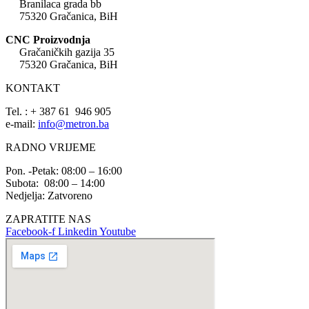
Branilaca grada bb
75320 Gračanica, BiH
CNC Proizvodnja
Gračaničkih gazija 35
75320 Gračanica, BiH
KONTAKT
Tel. : + 387 61 946 905
e-mail:
info@metron.ba
RADNO VRIJEME
Pon. -Petak: 08:00 – 16:00
Subota: 08:00 – 14:00
Nedjelja: Zatvoreno
ZAPRATITE NAS
Facebook-f
Linkedin
Youtube